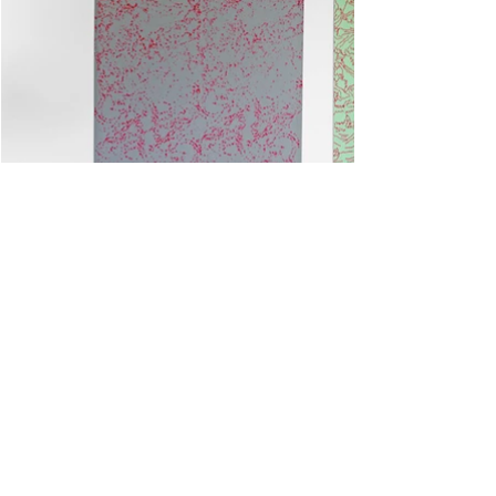
acesse o áudio
2023, Díptico em serigrafia e áudio, 45 x 65
cm, 2min20s